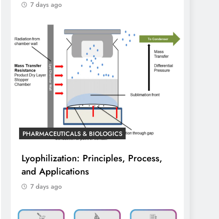
7 days ago
PHARMACEUTICALS & BIOLOGICS
Lyophilization: Principles, Process,
and Applications
7 days ago